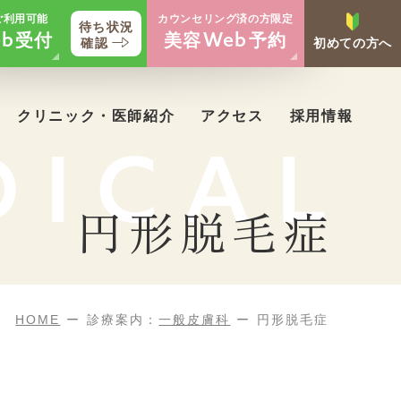
ご利用可能
カウンセリング済の方限定
待ち状況
受付
美容
予約
b
Web
確認
初めての方へ
クリニック・医師紹介
アクセス
採用情報
DICAL
円形脱毛症
HOME
診療案内：
一般皮膚科
円形脱毛症