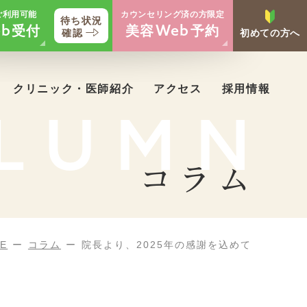
ご利用可能
カウンセリング済の方限定
待ち状況
受付
美容
予約
b
Web
確認
初めての方へ
クリニック・医師紹介
アクセス
採用情報
LUMN
コラム
E
コラム
院長より、2025年の感謝を込めて