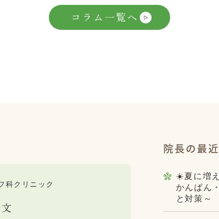
コラム一覧へ
院長の最
☀️夏に増
フ科クリニック
かんぱん
と対策～
康文