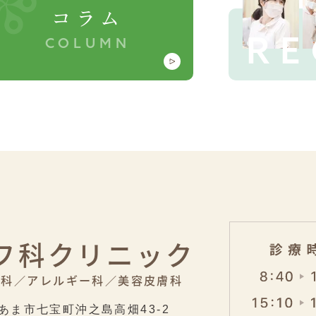
コラム
RE
COLUMN
フ科クリニック
膚科／
アレルギー科／
美容皮膚科
あま市七宝町沖之島高畑43-2