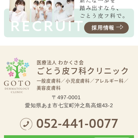
新たな一歩を
踏み出すなら、
ごとう皮フ科で。
RECRUIT
採用情報
医療法人 わかくさ会
ごとう皮フ科クリニック
一般皮膚科／
小児皮膚科／
アレルギー科／
美容皮膚科
〒497-0001
愛知県あま市七宝町沖之島高畑43-2
052-441-0077