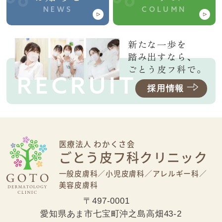
NEWS
COLUMN
新たな一歩を
踏み出すなら、
ごとう皮フ科で。
RECRUIT
採用情報
医療法人 わかくさ会
ごとう皮フ科クリニック
一般皮膚科／
小児皮膚科／
アレルギー科／
美容皮膚科
〒497-0001
愛知県あま市七宝町沖之島高畑43-2