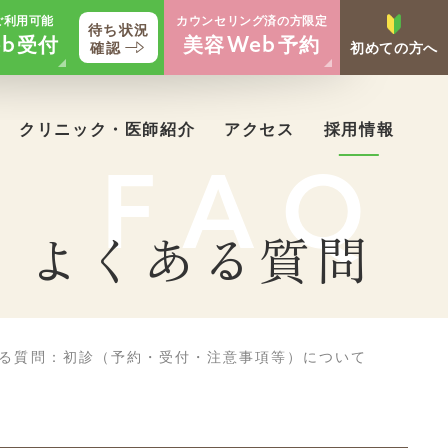
ご利用可能
カウンセリング済の方限定
待ち状況
受付
美容
予約
b
Web
確認
初めての方へ
クリニック・医師紹介
アクセス
採用情報
FAQ
よくある質問
る質問：初診（予約・受付・注意事項等）について