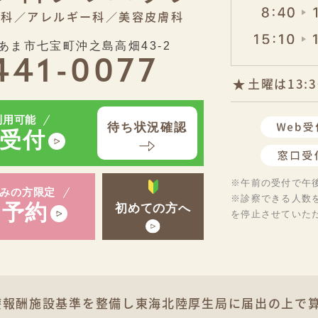
膚科／
アレルギー科／
美容皮膚科
あま市七宝町沖之島高畑43-2
441-0077
土曜は13:
利用可能
待ち状況確認
受付
※午前の受付で午
みの方限定
※診察できる人数
予約
初めての方へ
b
を停止させていた
療報酬施設基準を整備し
東海北陸厚生局に届出の上で