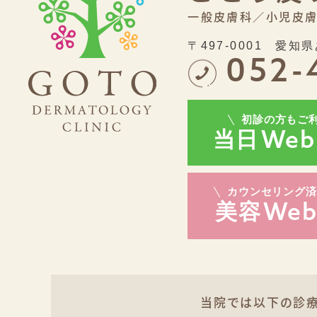
一般皮膚科／
小児皮
〒497-0001
愛知県
052-
初診の方もご
当日
Web
カウンセリング済
美容
We
当院では以下の診