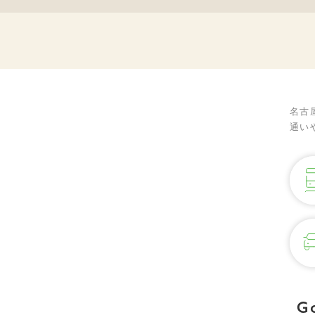
名古
通い
G