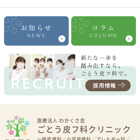
お知らせ
コラム
NEWS
COLUMN
新たな一歩を
踏み出すなら、
ごとう皮フ科で。
RECRUIT
採用情報
医療法人 わかくさ会
ごとう皮フ科クリニック
一般皮膚科／
小児皮膚科／
アレルギー科／